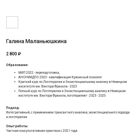
Галина Маланьюшкина
2 800
₽
Образование:
МИП 2022 - переподготовка,
АНОНИИДПО 2023 - квалификация Кризисный психолог
Краткий курс по Логотерапии и Экзистенциальному анализу в Немецком
инсититуте им. Виктора Франкла - 2023
Полный курс по Логотерапии и Экзистенциальному анализу в Немецком
институте им. Виктора Франкла, логотерапевт - 2023 - 2025
Подход:
Интегративный, с применением трансактного анализа, экзистенциального подхода
и логотерапии
Опыт работы
:
Частная консультативная практика с 2021 года