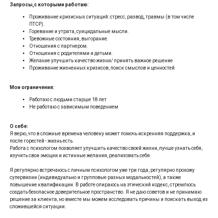
Запросы,с которыми работаю
:
Проживание кризисных ситуаций: стресс, развод, травмы (в том числе
ПТСР).
Горевание и утрата, суицидальные мысли.
Тревожные состояния, выгорание.
Отношения с партнером.
Отношения с родителями и детьми.
Желание улучшить качество жизни/ принять важное решение
Проживание жизненных кризисов, поиск смыслов и ценностей
Мои ограничения:
Работаю с людьми старше 18 лет
Не работаю с зависимым поведением
О себе:
Я верю, что в сложные времена человеку может помочь искренняя поддержка, и
после горестей - жизнь есть.
Работа с психологом позволяет улучшить качество своей жизни, лучше узнать себя,
изучить свои эмоции и истинные желания, реализовать себя.
Я регулярно встречаюсь с личным психологом уже три года, регулярно прохожу
супервизии (индивидуально и групповые разных модальностей), а также
повышение квалификации. В работе опираюсь на этический кодекс, стремлюсь
создать безопасное доверительное пространство. Я не даю советов и не принимаю
решение за клиента, но вместе мы можем исследовать причины и поискать выход из
сложившейся ситуации.