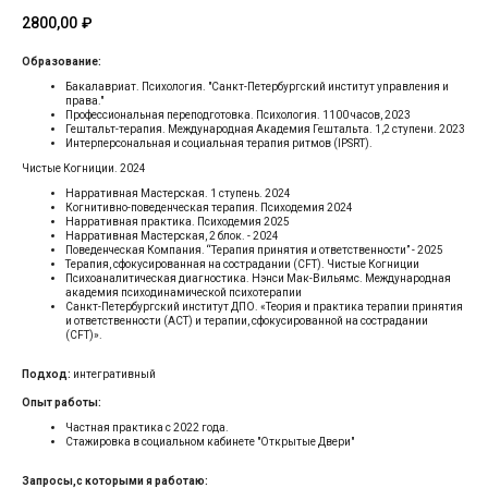
2800,00
₽
Образование:
Бакалавриат. Психология. "Санкт-Петербургский институт управления и
права."
Профессиональная переподготовка. Психология. 1100 часов, 2023
Гештальт-терапия. Международная Академия Гештальта. 1,2 ступени. 2023
Интерперсональная и социальная терапия ритмов (IPSRT).
Чистые Когниции. 2024
Нарративная Мастерская. 1 ступень. 2024
Когнитивно-поведенческая терапия. Психодемия 2024
Нарративная практика. Психодемия 2025
Нарративная Мастерская, 2 блок. - 2024
Поведенческая Компания. “Терапия принятия и ответственности” - 2025
Терапия, сфокусированная на сострадании (CFT). Чистые Когниции
Психоаналитическая диагностика. Нэнси Мак-Вильямс. Международная
академия психодинамической психотерапии
Санкт-Петербургский институт ДПО. «Теория и практика терапии принятия
и ответственности (АСТ) и терапии, сфокусированной на сострадании
(CFT)».
Подход:
интегративный
Опыт работы:
Частная практика с 2022 года.
Стажировка в социальном кабинете "Открытые Двери"
Запросы,с которыми я работаю: