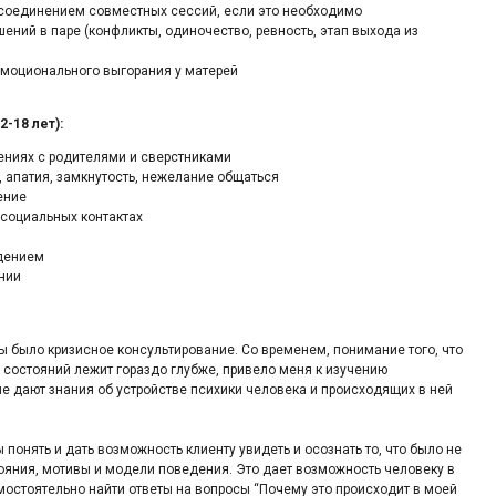
рисоединением совместных сессий, если это необходимо
ний в паре (конфликты, одиночество, ревность, этап выхода из
эмоционального выгорания у матерей
-18 лет):
ниях с родителями и сверстниками
 апатия, замкнутость, нежелание общаться
ение
и социальных контактах
дением
нии
 было кризисное консультирование. Со временем, понимание того, что
состояний лежит гораздо глубже, привело меня к изучению
е дают знания об устройстве психики человека и происходящих в ней
понять и дать возможность клиенту увидеть и осознать то, что было не
тояния, мотивы и модели поведения. Это дает возможность человеку в
остоятельно найти ответы на вопросы “Почему это происходит в моей