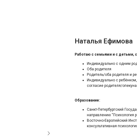
Наталья Ефимова
Работаю с семьями и с детьми, с
Индивидуально с одним ро
Оба родителя
Родитель/оба родителя и р
Индивидуально с ребёнком, 
согласие родителя/опекуна 
Образование:
Санкт-Петербургский Госуд
направлению “Психология ра
Восточно-Европейский Инсти
консультативная психология