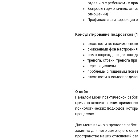
отдельно с ребенком - с п
Вопросы гармоничных отноше
отношений)
Профилактика и коррекция 
Консультирование подростков (12
сложности во взаимоотноше
сниженный фон настроения,
самоповреждающее повед
тревога, страхи, тревога пр
перфекционизм
проблемы с пищевым пове
сложности в самоопределе
О себе:
Началом моей практической работы
причина возникновения кризисных 
психологических подходов, которы
процессах.
Для меня важно в процессе работы 
заметно для него самого, его сос
пространстве наших отношений сам