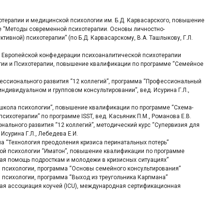
хотерапии и медицинской психологии им. Б.Д. Карвасарского, повышение
 “Методы современной психотерапии. Основы личностно-
тивной) психотерапии” (по Б.Д. Карвасарскому, В.А. Ташлыкову, Г.Л.
я Европейской конфедерации психоаналитической психотерапии
гии и Психотерапии, повышение квалификации по программе “Семейное
фессионального развития “12 коллегий”, программа “Профессиональный
ндивидуальном и групповом консультировании”, вед. Исурина Г.Л.,
школа психологии”, повышение квалификации по программе “Схема-
сихотерапии” по программе ISST, вед. Касьяник П.М., Романова Е.В.
онального развития “12 коллегий”, методический курс “Супервизия для
 Исурина Г.Л., Лебедева Е.И.
а “Технология преодоления кризиса перинатальных потерь”
ской психологии “Иматон”, повышение квалификации по программе
ая помощь подросткам и молодежи в кризисных ситуациях”
ой психологии, программа “Основы семейного консультирования”
й психологии, программа “Выход из треугольника Карпмана”
ая ассоциация коучей (ICU), международная сертификационная