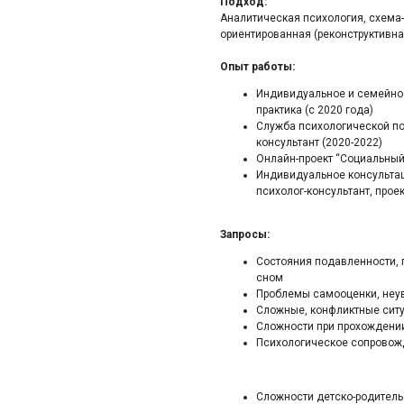
Подход:
Аналитическая психология, схема-
ориентированная (реконструктивна
Опыт работы:
Индивидуальное и семейное
практика (с 2020 года)
Служба психологической по
консультант (2020-2022)
Онлайн-проект “Социальный 
Индивидуальное консульта
психолог-консультант, проек
Запросы:
Состояния подавленности, п
сном
Проблемы самооценки, неув
Сложные, конфликтные ситу
Сложности при прохождении
Психологическое сопровож
Сложности детско-родитель