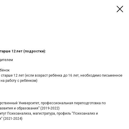
тарше 12 лет (подростки):
дителем
ебёнок
старше 12 лет (если возраст ребёнка до 16 лет, необходимо письменное
на работу с ребёнком)
арственный Университет, профессиональная переподготовка по
звития и образования” (2019-2022)
тут Психоанализа, магистратура, профиль “Психоанализ и
” (2021-2024)