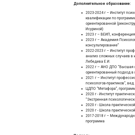
Дополнительное образование:
2023-2024 г – Институт пси
квалификации по программе
ориентированной (реконструк
Исуриной)
2023 г – ВЕИП, конференци
2023 г – Академия Психоло
консультирование”
2022-2023 г – Институт про
анализ сложных случаев в и
Лебедева Е.И.
2022 г – АНО ДПО “Высшая 
ориентированный подход в п
2021 г – Институт професси
психологов-практиков”, вед.
ЦДПО “Метафора”, программ
2020 г - Институт практиче
“Экстренная психологическ
2020 г - Школа практическ
2020 г - Школа практическо
2017-2018 г – Международн
программа