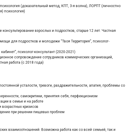
психология (доказательный метод, КПТ, 3-я волна), ЛОРПТ (личностно
я) психология)
 консультирование взрослых и подростков, старше 12 лет. Частная
мощи для подростков и молодежи “Твоя Территория”, психолог-
кабинет”, психолог-консультант (2020-2021)
ционное сопровождение сотрудников коммерческих организаций,
тная работа (с 2018 года)
остоянной усталости, тревоги, раздражительности, апатия, проблемы со
еренности, самокритики, принятия себя, перфекционизм
ации в семье и на работе
 возрастных кризисов
дение при решении пищевых проблем
ских взаимоотношений. Возможна работа как со всей семьей, так и