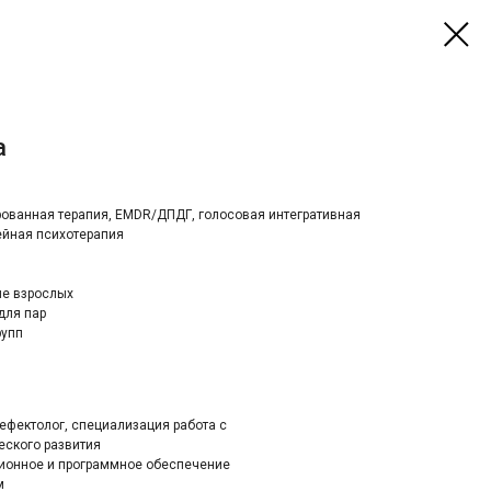
а
рованная терапия, EMDR/ДПДГ, голосовая интегративная
ейная психотерапия
ие взрослых
для пар
рупп
дефектолог, специализация работа с
еского развития
ционное и программное обеспечение
м