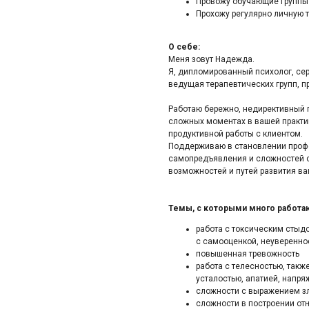
Провожу обучающие группы
Прохожу регулярно личную 
О себе:
Меня зовут Надежда.
Я, дипломированный психолог, се
ведущая терапевтических групп, 
Работаю бережно, недирективный 
сложных моментах в вашей практи
продуктивной работы с клиентом.
Поддерживаю в становлении профе
самопредъявления и сложностей с
возможностей и путей развития ва
Темы, с которыми много работа
работа с токсическим стыд
с самооценкой, неуверенно
повышенная тревожность
работа с телесностью, так
усталостью, апатией, напря
сложности с выражением зл
сложности в построении от