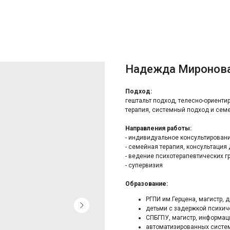
Надежда Миронов
Подход:
гештальт подход, телесно-ориенти
терапия, системный подход и сем
Направления работы:
- индивидуальное консультирован
- семейная терапия, консультация 
- ведение психотерапевтических г
- супервизия
Образование:
РГПИ им.Герцена, магистр, 
детьми с задержкой психич
СПБГПУ, магистр, информа
автоматизированных систе