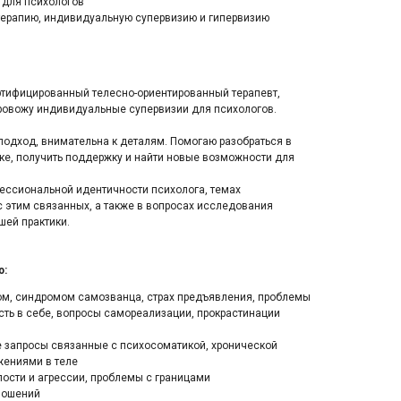
 для психологов
терапию, индивидуальную супервизию и гипервизию
ртифицированный телесно-ориентированный терапевт,
провожу индивидуальные супервизии для психологов.
подход, внимательна к деталям. Помогаю разобраться в
ке, получить поддержку и найти новые возможности для
ссиональной идентичности психолога, темах
 этим связанных, а также в вопросах исследования
шей практики.
ю:
ом, синдромом самозванца, страх предъявления, проблемы
сть в себе, вопросы самореализации, прокрастинации
же запросы связанные с психосоматикой, хронической
жениями в теле
ости и агрессии, проблемы с границами
ношений