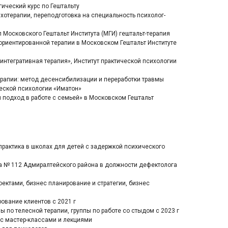
ический курс по Гештальту
хотерапии, переподготовка на специальность психолог-
 Московского Гештальт Института (МГИ) гештальт-терапия
ориентированной терапии в Московском Гештальт Институте
интегративная терапия», Институт практической психологии
терапии: метод десенсибилизации и переработки травмы
ческой психологии «Иматон»
подход в работе с семьей» в Московском Гештальт
практика в школах для детей с задержкой психического
 № 112 Адмиралтейского района в должности дефектолога
ектами, бизнес планирование и стратегии, бизнес
ование клиентов с 2021 г
ы по телесной терапии, группы по работе со стыдом с 2023 г
с мастер-классами и лекциями