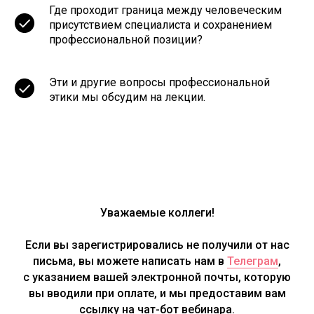
Где проходит граница между человеческим
Стажировка
присутствием специалиста и сохранением
Тьюторские группы
профессиональной позиции?
Супервизии
Лекторий
Эти и другие вопросы профессиональной
Для бизнеса
FAQ клиентам
этики мы обсудим на лекции.
О проекте
FAQ психологам
Сертификаты
Контакты
Политика конфиденциальности
Реквизиты
Оферта клиенты
Уважаемые коллеги!
Оферта психологи
Если вы зарегистрировались не получили от нас
письма, вы можете написать нам в
Телеграм
,
с указанием вашей электронной почты, которую
вы вводили при оплате, и мы предоставим вам
ссылку на чат-бот вебинара.