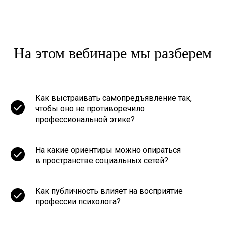
На этом вебинаре мы разберем
Финалисты wellness-премии
Re:Awards в номинации
Как выстраивать самопредъявление так,
«Лучший сервис по
чтобы оно не противоречило
психологии»
© 2019 – 2026
профессиональной этике?
Клиентам
На какие ориентиры можно опираться
в пространстве социальных сетей?
Консультации 1000
Консультации 2000/2800
Детские и семейные психологи
Как публичность влияет на восприятие
профессии психолога?
Психологам